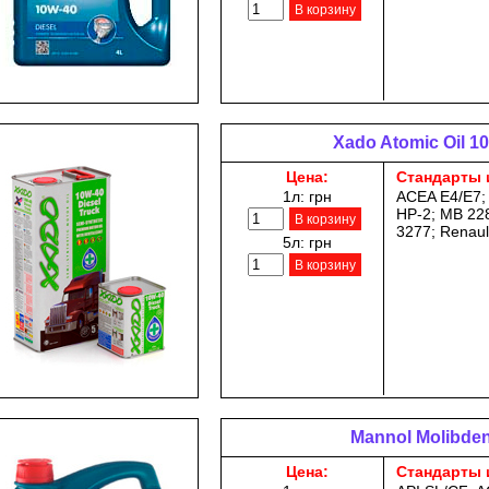
В корзину
Xado Atomic Oil 10
Цена:
Стандарты 
1л:
грн
ACEA E4/E7;
HP-2; MB 22
В корзину
3277; Renau
5л:
грн
В корзину
Mannol Molibden
Цена:
Стандарты 