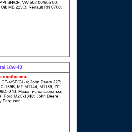
API SN/CF; VW 502 00/505 00;
Oil; MB 229.3; Renault RN 0700;
ral 10w-40
и одобрения:
 CF-4/SF/GL-4; John Deere J27;
C-159B; MF M1144, M1139; ZF
06D, 07B. Может использоваться,
я: Ford M2C-134D; John Deere
y Ferguson