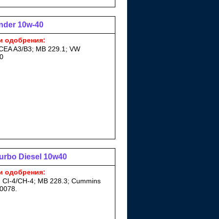
nder 10w-40
и одобрения:
ACEA A3/B3; MB 229.1; VW
0
urbo Diesel 10w40
и одобрения:
I CI-4/CH-4; MB 228.3; Cummins
0078.