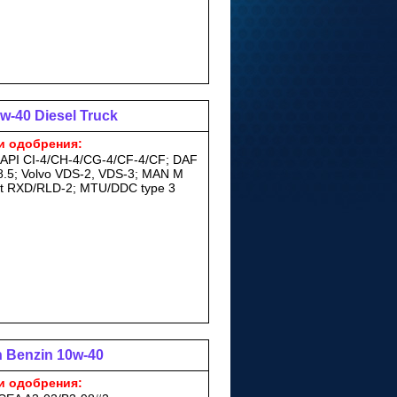
w-40 Diesel Truck
и одобрения:
 API CI-4/CH-4/CG-4/CF-4/CF; DAF
8.5; Volvo VDS-2, VDS-3; MAN M
lt RXD/RLD-2; MTU/DDC type 3
 Benzin 10w-40
и одобрения: