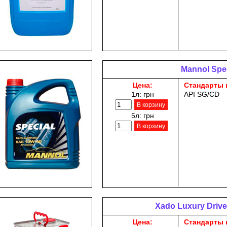
Mannol Spec
Цена:
Стандарты 
1л:
грн
API SG/CD
В корзину
5л:
грн
В корзину
Xado Luxury Drive
Цена:
Стандарты 