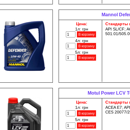
Mannol Defe
Цена:
Стандарты 
1л:
грн
API SL/CF; 
501.01/505.0
В корзину
4л:
грн
В корзину
5л:
грн
В корзину
Motul Power LCV T
Цена:
Стандарты 
1л:
грн
ACEA E7; AP
CES 20077/2
В корзину
5л:
грн
В корзину