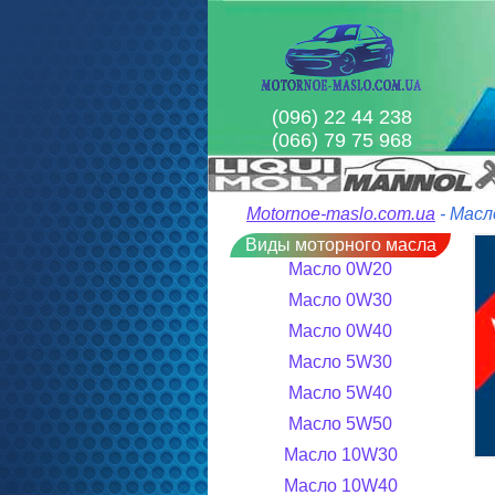
(096) 22 44 238
(066) 79 75 968
Motornoe-maslo.com.ua
- Масл
Виды моторного масла
Масло 0W20
Масло 0W30
Масло 0W40
Масло 5W30
Масло 5W40
Масло 5W50
Масло 10W30
Масло 10W40