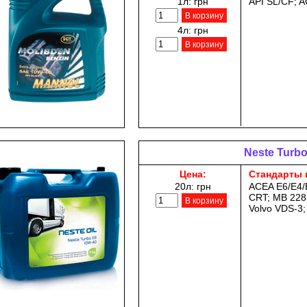
1л:
грн
API SL/CF; 
В корзину
4л:
грн
В корзину
Neste Turbo
Цена:
Стандарты 
20л:
грн
ACEA E6/E4/
CRT; MB 228.
В корзину
Volvo VDS-3;