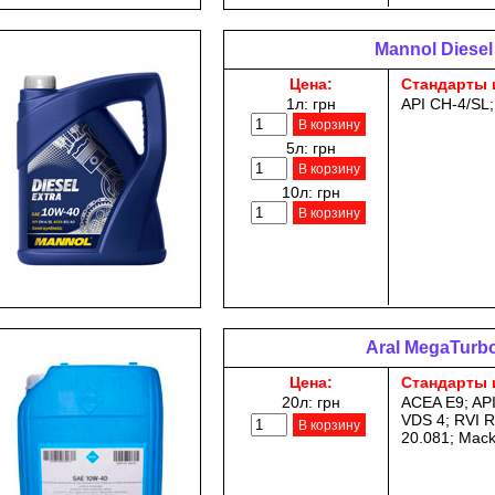
Mannol Diesel
Цена:
Стандарты 
1л:
грн
API CH-4/SL
В корзину
5л:
грн
В корзину
10л:
грн
В корзину
Aral MegaTurbo
Цена:
Стандарты 
20л:
грн
ACEA E9; API
VDS 4; RVI 
В корзину
20.081; Mac