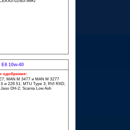
ACEA A3-02/B3-98#2
 E6 10w-40
и одобрения:
E7; MAN M 3477 и MAN M 3277
5 и 228.51; MTU Type 3; RVI RXD;
 Jaso DH-2; Scania Low Ash