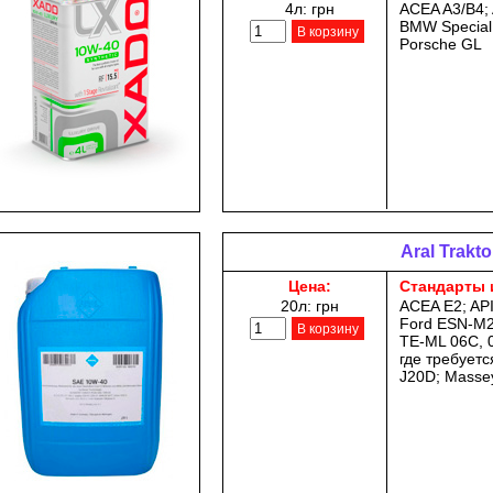
4л:
грн
ACEA A3/B4; 
BMW Special 
В корзину
Porsche GL
Aral Trakto
Цена:
Стандарты 
20л:
грн
ACEA E2; API
Ford ESN-M2
В корзину
TE-ML 06C, 
где требуетс
J20D; Masse