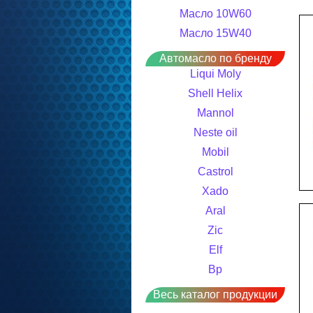
Масло 10W60
Масло 15W40
Автомасло по бренду
Liqui Moly
Shell Helix
Mannol
Neste oil
Mobil
Castrol
Xado
Aral
Zic
Elf
Bp
Весь каталог продукции