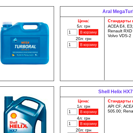
Aral MegaTur
Цена:
Стандарты 
5л:
грн
ACEA E4, E3
Renault RXD 
В корзину
Volvo VDS-2
20л:
грн
В корзину
Shell Helix HX7
Цена:
Стандарты 
1л:
грн
API CF; ACEA
505.00; Ren
В корзину
4л:
грн
В корзину
20л:
грн