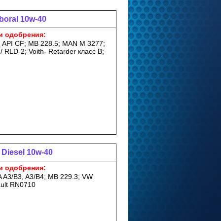
boral 10w-40
и одобрения:
; API CF; MB 228.5; MAN M 3277;
/ RLD-2; Voith- Retarder класс B;
 Diesel 10w-40
и одобрения:
 A3/B3, A3/B4; MB 229.3; VW
ault RN0710