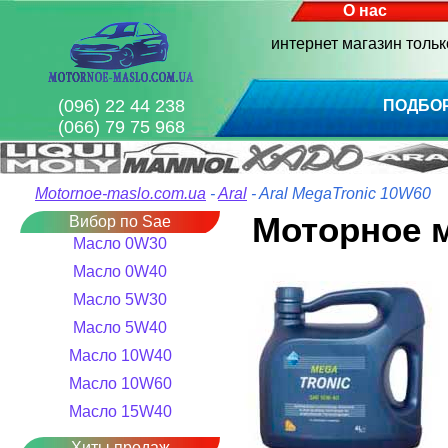
О нас
интернет магазин толь
(096) 22 44 238
ПОДБО
(066) 79 75 968
Motornoe-maslo.com.ua
-
Aral
- Aral MegaTronic 10W60
Моторное м
Вибор по Sae
Масло 0W30
Масло 0W40
Масло 5W30
Масло 5W40
Масло 10W40
Масло 10W60
Масло 15W40
Хиты продаж