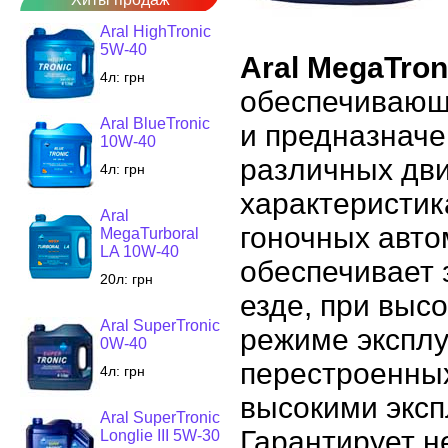
Aral HighTronic
5W-40
Aral MegaTron
4л:
грн
обеспечивающ
Aral BlueTronic
и предназначе
10W-40
различных дви
4л:
грн
характеристик
Aral
гоночных авто
MegaTurboral
LA 10W-40
обеспечивает 
20л:
грн
езде, при выс
Aral SuperTronic
режиме эксплу
0W-40
перестроенных
4л:
грн
высокими экс
Aral SuperTronic
Гарантирует н
Longlie III 5W-30