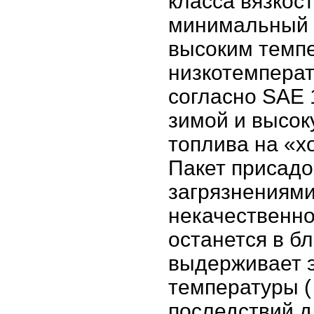
класса вязкос
минимальный р
высоким темпе
низкотемперат
согласно SAE 
зимой и высоку
топлива на «х
Пакет присадо
загрязнениями
некачественно
останется в б
выдерживает 
температуры ( 
последствий д