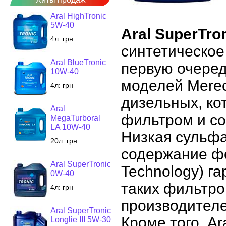
Aral HighTronic
5W-40
Aral SuperTro
4л:
грн
синтетическое
Aral BlueTronic
первую очере
10W-40
моделей Mere
4л:
грн
дизельных, к
Aral
фильтром и со
MegaTurboral
LA 10W-40
Низкая сульфа
20л:
грн
содержание фо
Aral SuperTronic
Technology) г
0W-40
таких фильтро
4л:
грн
производителе
Aral SuperTronic
Кроме того, A
Longlie III 5W-30