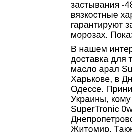
застывания -4
вязкостные ха
гарантируют з
морозах. Пока
В нашем интер
доставка для т
масло арал Sup
Харькове, в Д
Одессе. Прини
Украины, кому
SuperTronic 0w
Днепропетровс
Житомир. Такж