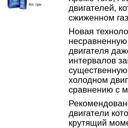
4л:
грн
двигателей, к
сжиженном газ
Новая техноло
несравненную 
двигателя даж
интервалов з
существенную 
холодном двиг
сравнению с м
Рекомендовано
двигатели кот
крутящий мом