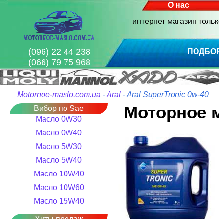
О нас
интернет магазин толь
(096) 22 44 238
ПОДБО
(066) 79 75 968
Motornoe-maslo.com.ua
-
Aral
- Aral SuperTronic 0w-40
Моторное м
Вибор по Sae
Масло 0W30
Масло 0W40
Масло 5W30
Масло 5W40
Масло 10W40
Масло 10W60
Масло 15W40
Хиты продаж