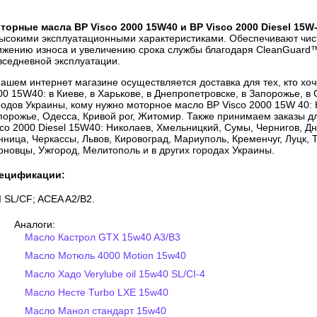
торные масла BP Visco 2000 15W40 и ВР Visco 2000 Diesel 15W
высокими эксплуатационными характеристиками. Обеспечивают чист
ижению износа и увеличению срока службы благодаря CleanGuard™
вседневной эксплуатации.
нашем интернет магазине осуществляется доставка для тех, кто хоч
00 15W40: в Киеве, в Харькове, в Днепропетровске, в Запорожье, в
родов Украины, кому нужно моторное масло BP Visco 2000 15W 40: 
порожье, Одесса, Кривой рог, Житомир. Также принимаем заказы дл
sco 2000 Diesel 15W40: Николаев, Хмельницкий, Сумы, Чернигов, Д
нница, Черкассы, Львов, Кировоград, Мариуполь, Кременчуг, Луцк, 
рновцы, Ужгород, Мелитополь и в других городах Украины.
ецификации:
I SL/CF; ACEA A2/B2.
Аналоги:
Масло Кастрол GTX 15w40 A3/B3
Масло Мотюль 4000 Motion 15w40
Масло Хадо Verylube oil 15w40 SL/CI-4
Масло Несте Turbo LXE 15w40
Масло Манол стандарт 15w40