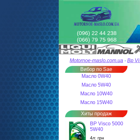
(096) 22 44 238
(066) 79 75 968
Motornoe-maslo.com.ua
-
Bp Vi
Вибор по Sae
Масло 0W40
Масло 5W40
Масло 10W40
Масло 15W40
Хиты продаж
BP Visco 5000
5W40
4л:
грн