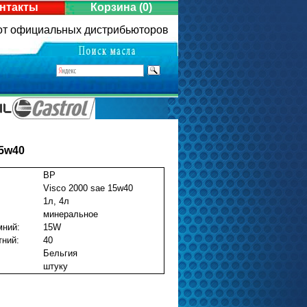
нтакты
Корзина
(0)
 от официальных дистрибьюторов
15w40
BP
Visco 2000 sae 15w40
1л, 4л
минеральное
мний:
15W
тний:
40
Бельгия
штуку