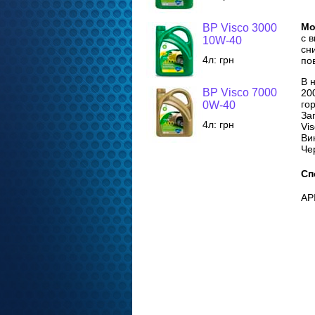
Мо
BP Visco 3000
с 
10W-40
сн
4л:
грн
по
В 
BP Visco 7000
20
го
0W-40
За
4л:
грн
Vi
Ви
Че
Сп
AP