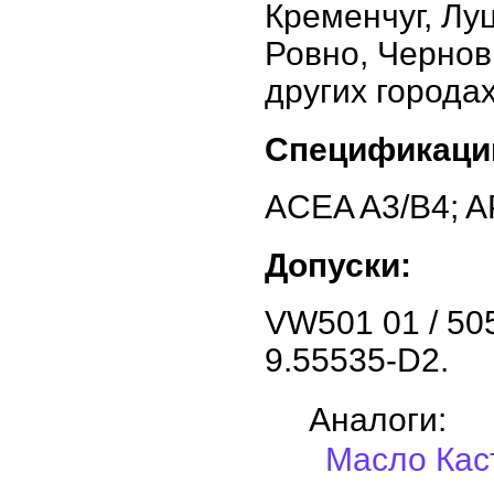
Кременчуг, Лу
Ровно, Чернов
других города
Спецификаци
ACEA A3/B4; A
Допуски:
VW501 01 / 505
9.55535-D2.
Аналоги:
Масло Кас