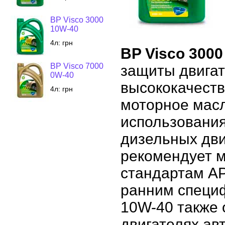
BP Visco 3000
10W-40
4л:
грн
BP Visco 3000
BP Visco 7000
защиты двигат
0W-40
высококачеств
4л:
грн
моторное мас
использования
дизельных дви
рекомендует 
стандартам AP
ранним специф
10W-40 также 
двигателях ав