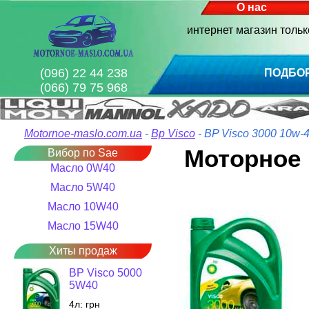
О нас
интернет магазин толь
(096) 22 44 238
ПОДБО
(066) 79 75 968
Motornoe-maslo.com.ua
-
Bp Visco
- BP Visco 3000 10w-
Моторное 
Вибор по Sae
Масло 0W40
Масло 5W40
Масло 10W40
Масло 15W40
Хиты продаж
BP Visco 5000
5W40
4л:
грн