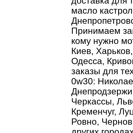
доставка для т
масло кастрол 
Днепропетровс
Принимаем зак
кому нужно мот
Киев, Харьков
Одесса, Криво
заказы для тех
0w30: Николае
Днепродзержин
Черкассы, Льв
Кременчуг, Лу
Ровно, Чернов
других города