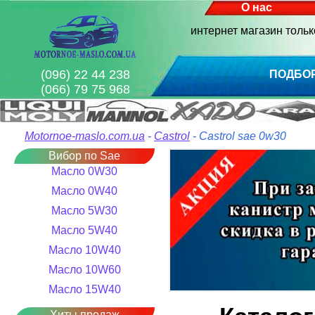
О нас
интернет магазин толь
(096) 22 44 238
ПОДБО
(066) 79 75 968
Motornoe-maslo.com.ua
-
Castrol
- Castrol sae 0w30
Вибор по Sae
Масло 0W30
Масло 0W40
Масло 5W30
Масло 5W40
Масло 10W40
Масло 10W60
Масло 15W40
Хиты продаж