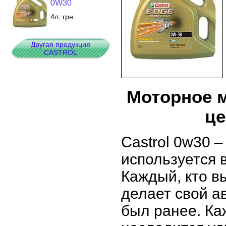
0W30
4л:
грн
Другая продукция
CASTROL
Моторное м
це
Castrol 0w30 
используется 
Каждый, кто вы
делает свой а
был ранее. Ка