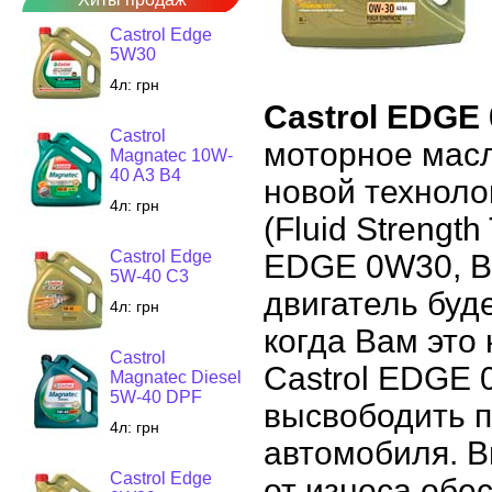
Castrol Edge
5W30
4л:
грн
Castrol EDGE
Castrol
моторное масл
Magnatec 10W-
40 A3 B4
новой техноло
4л:
грн
(Fluid Strengt
Castrol Edge
EDGE 0W30, В
5W-40 C3
двигатель буд
4л:
грн
когда Вам это
Castrol
Castrol EDGE 
Magnatec Diesel
5W-40 DPF
высвободить п
4л:
грн
автомобиля. В
Castrol Edge
от износа обе