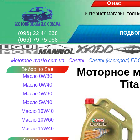
О нас
интернет магазин толь
(096) 22 44 238
ПОДБО
(066) 79 75 968
Motornoe-maslo.com.ua
-
Castrol
- Castrol (Кастрол) E
Моторное м
Вибор по Sae
Масло 0W30
Tit
Масло 0W40
Масло 5W30
Масло 5W40
Масло 10W40
Масло 10W60
Масло 15W40
Хиты продаж