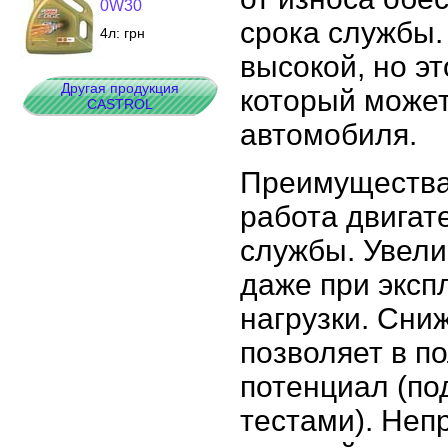
0W30
срока службы.
4л:
грн
высокой, но э
Другая продукция
который может
CASTROL
автомобиля.
Преимущества
работа двигат
службы. Увели
даже при эксп
нагрузки. Сни
позволяет в п
потенциал (п
тестами). Не