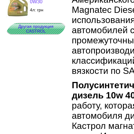
0W30
Magnatec Dies
4л:
грн
использования
Другая продукция
автомобилей с
CASTROL
промежуточным
автопроизвод
классификаций
вязкости по S
Полусинтетич
дизель 10w 4
работу, котор
автомобиля ди
Кастрол магна