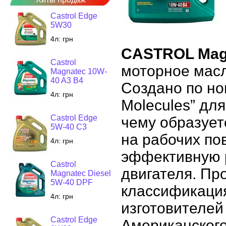
Castrol Edge
5W30
4л:
грн
CASTROL Magn
Castrol
моторное масл
Magnatec 10W-
40 A3 B4
Создано по нов
4л:
грн
Molecules” дл
Castrol Edge
чему образует
5W-40 C3
на рабочих по
4л:
грн
эффективную р
Castrol
двигателя. Пр
Magnatec Diesel
5W-40 DPF
классификаци
4л:
грн
изготовителей
Castrol Edge
Американского