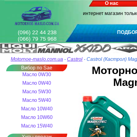
О нас
интернет магазин толь
(096) 22 44 238
ПОДБО
(066) 79 75 968
Motornoe-maslo.com.ua
-
Castrol
- Castrol (Кастрол) Mag
Моторное
Вибор по Sae
Масло 0W30
Magn
Масло 0W40
Масло 5W30
Масло 5W40
Масло 10W40
Масло 10W60
Масло 15W40
Хиты продаж