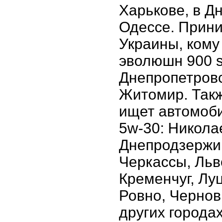
Харькове, в Д
Одессе. Прини
Украины, кому
эволюшн 900 s
Днепропетровс
Житомир. Такж
ищет автомобил
5w-30: Никола
Днепродзержин
Черкассы, Льв
Кременчуг, Лу
Ровно, Чернов
других города