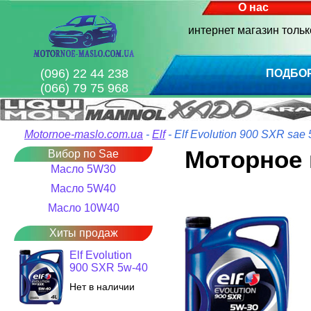
О нас
интернет магазин толь
(096) 22 44 238
ПОДБО
(066) 79 75 968
Motornoe-maslo.com.ua
-
Elf
- Elf Evolution 900 SXR sae
Моторное м
Вибор по Sae
Масло 5W30
Масло 5W40
Масло 10W40
Хиты продаж
Elf Evolution
900 SXR 5w-40
Нет в наличии