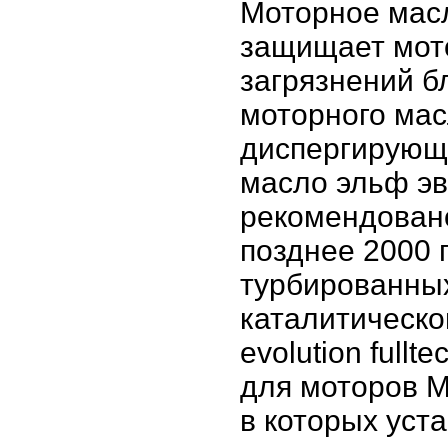
Моторное масло 
защищает мото
загрязнений б
моторного ма
диспергирующ
масло эльф эво
рекомендовано
позднее 2000 
турбированных
каталитическо
evolution full
для моторов M
в которых уст