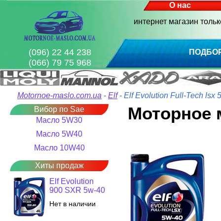
О нас
интернет магазин толь
(096) 22 44 238
ПОДБО
(066) 79 75 968
Motornoe-maslo.com.ua
-
Elf
- Elf Evolution Full-Tech lsx
Моторное м
Вибор по Sae
Масло 5W30
Масло 5W40
Масло 10W40
Хиты продаж
Elf Evolution
900 SXR 5w-40
Нет в наличии