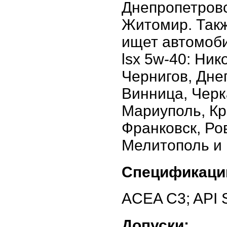
Днепропетровс
Житомир. Такж
ищет автомобил
lsx 5w-40: Ни
Чернигов, Дне
Винница, Черк
Мариуполь, Кр
Франковск, Ро
Мелитополь и 
Спецификаци
ACEA C3; API 
Допуски: