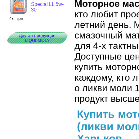
Моторное масл
Special LL 5w-
30
кто любит про
4л:
грн
летний день. 
смазочный мат
Другая продукция
LIQUI MOLY
для 4-х тактн
Доступные цен
купить моторн
каждому, кто 
о ликви моли 
продукт высше
Купить мот
(ликви мол
Харьков