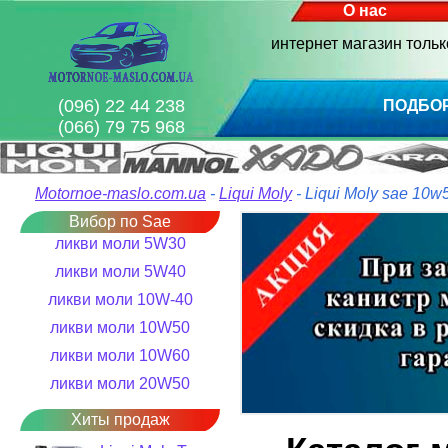
О нас
интернет магазин толь
(096) 22 44 238
ПОДБО
(066) 79 75 968
Motornoe-maslo.com.ua
-
Liqui Moly
- Liqui Moly sae 10w
Вибор по Sae
ликви моли 5W30
ликви моли 5W40
ликви моли 10W-40
ликви моли 10W50
ликви моли 10W60
ликви моли 20W50
Хиты продаж