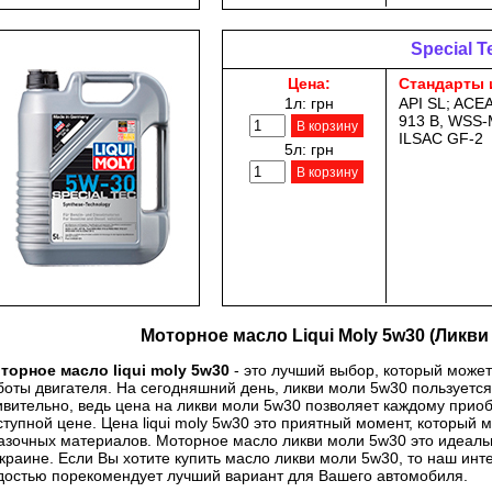
Special T
Цена:
Стандарты 
1л:
грн
API SL; ACEA
913 B, WSS-
В корзину
ILSAC GF-2
5л:
грн
В корзину
Моторное масло Liqui Moly 5w30 (Ликви
торное масло liqui moly 5w30
- это лучший выбор, который може
боты двигателя. На сегодняшний день, ликви моли 5w30 пользуется 
ивительно, ведь цена на ликви моли 5w30 позволяет каждому прио
ступной цене. Цена liqui moly 5w30 это приятный момент, который 
азочных материалов. Моторное масло ликви моли 5w30 это идеаль
Украине. Если Вы хотите купить масло ликви моли 5w30, то наш ин
достью порекомендует лучший вариант для Вашего автомобиля.