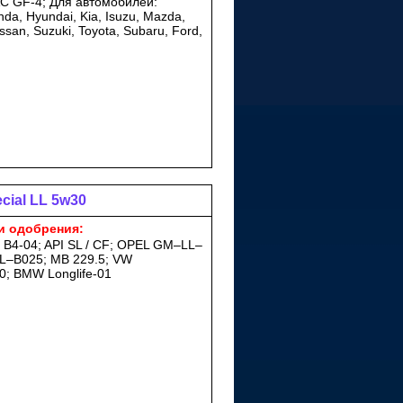
AC GF-4; Для автомобилей:
nda, Hyundai, Kia, Isuzu, Mazda,
issan, Suzuki, Toyota, Subaru, Ford,
ecial LL 5w30
и одобрения:
 B4-04; API SL / CF; OPEL GM–LL–
L–B025; MB 229.5; VW
0; BMW Longlife-01