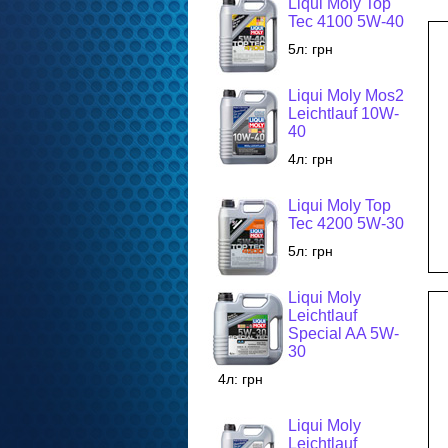
Liqui Moly Top
Tec 4100 5W-40
5л:
грн
Liqui Moly Mos2
Leichtlauf 10W-
40
4л:
грн
Liqui Moly Top
Tec 4200 5W-30
5л:
грн
Liqui Moly
Leichtlauf
Special AA 5W-
30
4л:
грн
Liqui Moly
Leichtlauf