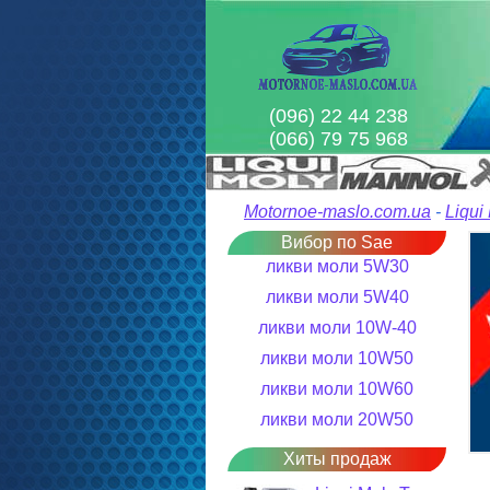
(096) 22 44 238
(066) 79 75 968
Motornoe-maslo.com.ua
-
Liqui
Вибор по Sae
ликви моли 5W30
ликви моли 5W40
ликви моли 10W-40
ликви моли 10W50
ликви моли 10W60
ликви моли 20W50
Хиты продаж