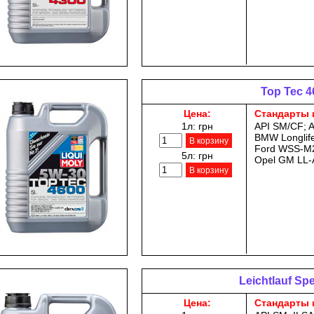
Top Tec 4
Цена:
Стандарты 
1л:
грн
API SM/CF; 
BMW Longlife
В корзину
Ford WSS-M2
5л:
грн
Opel GM LL-
В корзину
Leichtlauf Sp
Цена:
Стандарты 