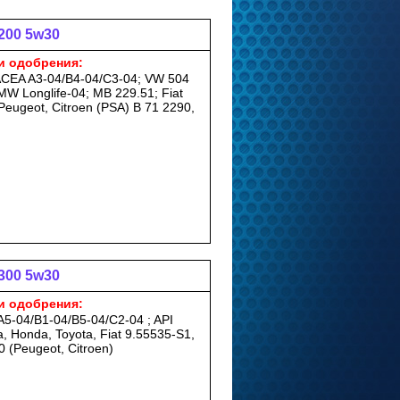
200 5w30
и одобрения:
ACEA A3-04/B4-04/C3-04; VW 504
MW Longlife-04; MB 229.51; Fiat
Peugeot, Citroen (PSA) B 71 2290,
300 5w30
и одобрения:
5-04/B1-04/B5-04/C2-04 ; API
 Honda, Toyota, Fiat 9.55535-S1,
 (Peugeot, Citroen)