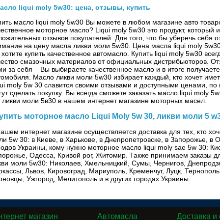
асло liqui moly 5w30: цена, отзывы, купить
пить масло liqui moly 5w30 Вы можете в любом магазине авто товаро
чественное моторное масло? Liqui moly 5w30 это продукт, который
ложительных отзывов покупателей. Для того, что бы уберечь себя 
имание на цену масла ликви моли 5w30. Цена масла liqui moly 5w3
 хотите купить качественное автомасло. Купить liqui moly 5w30 все
чество смазочных материалов от официальных дистрибьюторов. От
ми за себя – Вы выбираете качественное масло и в итоге получаете
томобиля. Масло ликви моли 5w30 избирает каждый, кто хочет имет
qui moly 5w 30 славится своими отзывами и доступными ценами, по
гут сделать покупку. Вы всегда сможете заказать масло liqui moly 5
, ликви моли 5в30 в нашем интернет магазине моторных масел.
упить моторное масло Liqui Moly 5w 30, ликви моли 5 w
нашем интернет магазине осуществляется доставка для тех, кто хо
ли 5w 30: в Киеве, в Харькове, в Днепропетровске, в Запорожье, в
родов Украины, кому нужно моторное масло liqui moly sae 5w 30: Ки
порожье, Одесса, Кривой рог, Житомир. Также принимаем заказы дл
кви моли 5w30: Николаев, Хмельницкий, Сумы, Чернигов, Днепродз
ркассы, Львов, Кировоград, Мариуполь, Кременчуг, Луцк, Тернополь
рновцы, Ужгород, Мелитополь и в других городах Украины.
нтернет магазин
Автомасла
Доставка и