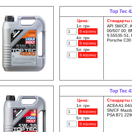
Top Tec 4
Цена:
Стандарты 
1л:
грн
API SM/CF; 
00/507 00; B
В корзину
9.55535-S1; 
4л:
грн
Porsche C30
В корзину
5л:
грн
В корзину
Top Tec 4
Цена:
Стандарты 
1л:
грн
ACEA A1-04/A
SN/CF Mazda,
В корзину
PSA B71 2290
5л:
грн
В корзину