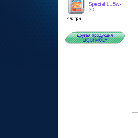
Special LL 5w-
30
4л:
грн
Другая продукция
LIQUI MOLY