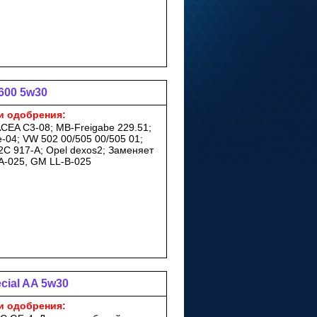
600 5w30
и одобрения:
ACEA C3-08; MB-Freigabe 229.51;
-04; VW 502 00/505 00/505 01;
C 917-A; Opel dexos2; Заменяет
A-025, GM LL-B-025
ecial AA 5w30
и одобрения: