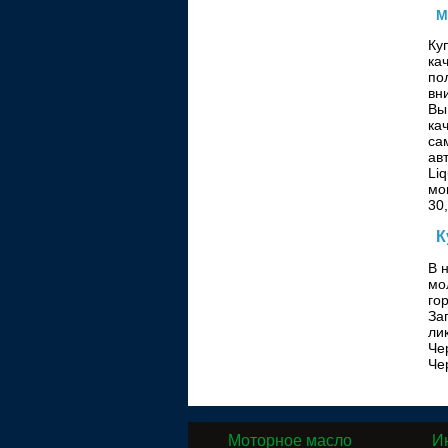
М
Ку
ка
по
вн
Вы
ка
са
ав
Li
мо
30
К
В 
мо
го
За
ли
Че
Че
Моторное масло
И