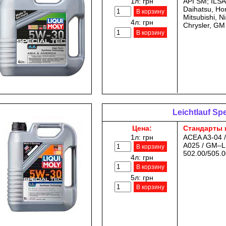
1л:
грн
API SM; ILS
Daihatsu, Ho
В корзину
Mitsubishi, N
4л:
грн
Chrysler, GM
В корзину
Leichtlauf Sp
Цена:
Стандарты 
1л:
грн
ACEA A3-04 /
A025 / GM–L
В корзину
502.00/505.0
4л:
грн
В корзину
5л:
грн
В корзину