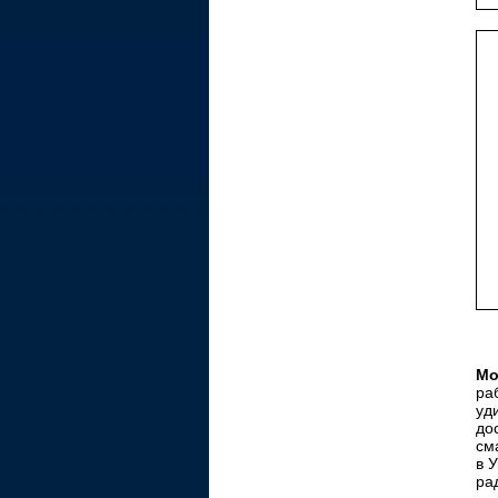
Мо
ра
уд
до
см
в 
ра