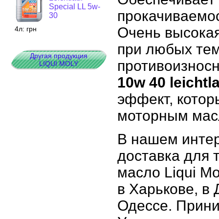
Special LL 5w-
прокачиваемос
30
Очень высокая
4л:
грн
при любых тем
Другая продукция
противоизносн
LIQUI MOLY
10w 40 leichtl
эффект, котор
моторным масл
В нашем интер
доставка для т
масло Liqui Mo
в Харькове, в
Одессе. Прини