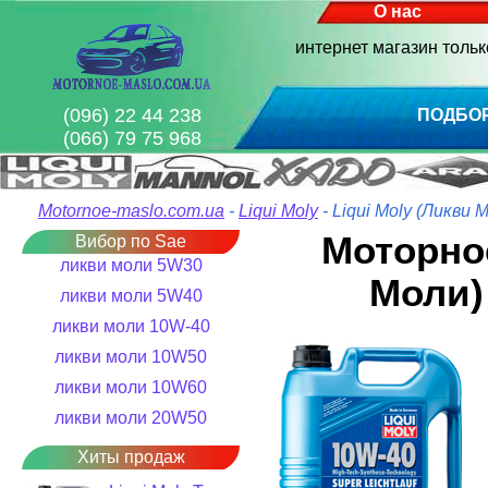
О нас
интернет магазин толь
(096) 22 44 238
ПОДБО
(066) 79 75 968
Motornoe-maslo.com.ua
-
Liqui Moly
- Liqui Moly (Ликви 
Моторное
Вибор по Sae
ликви моли 5W30
Моли) 
ликви моли 5W40
ликви моли 10W-40
ликви моли 10W50
ликви моли 10W60
ликви моли 20W50
Хиты продаж