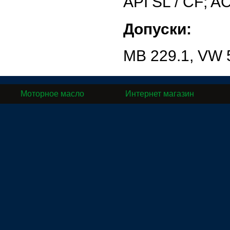
API SL / CF; A
Допуски:
MB 229.1, VW 5
Моторное масло
Интернет магазин