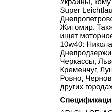
Украины, кому
Super Leichtla
Днепропетровс
Житомир. Такж
ищет моторное 
10w40: Никола
Днепродзержин
Черкассы, Льв
Кременчуг, Лу
Ровно, Чернов
других города
Спецификаци