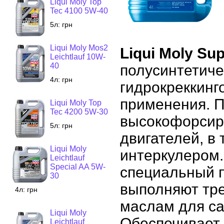
Liqui Moly Top
Tec 4100 5W-40
5л:
грн
Liqui Moly Mos2
Liqui Moly Sup
Leichtlauf 10W-
40
полусинтетиче
4л:
грн
гидрокреккинг
применения. 
Liqui Moly Top
Tec 4200 5W-30
высокофорсир
5л:
грн
двигателей, в
Liqui Moly
интеркулером.
Leichtlauf
Special AA 5W-
специальный п
30
выполняют тр
4л:
грн
маслам для с
Liqui Moly
Обеспечивает 
Leichtlauf