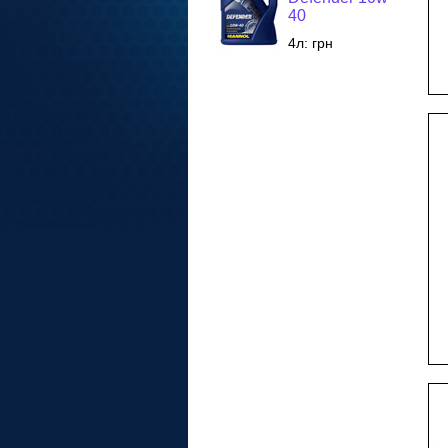
40
4л:
грн