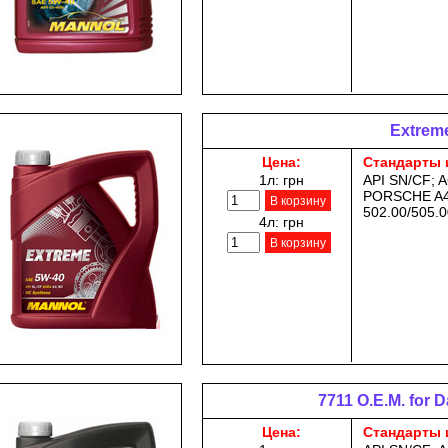
Extrem
Цена:
Стандарты 
1л:
грн
API SN/CF; A
PORSCHE A4
В корзину
502.00/505.0
4л:
грн
В корзину
7711 O.E.M. for
Цена:
Стандарты 