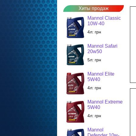
Хиты продаж
Mannol Classic
10W-40
4л:
грн
Mannol Safari
20w50
5л:
грн
Mannol Elite
5W40
4л:
грн
Mannol Extreme
5W40
4л:
грн
Mannol
Defender 10w-