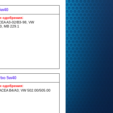
 5w40
и одобрения:
ACEA A3-02/B3-98, VW
0, MB 229.1
rbo 5w40
и одобрения:
 ACEA B4/A3; VW 502.00/505.00