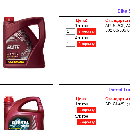
Elite
Цена:
Стандарты 
1л:
грн
API SL/CF, 
502.00/505.0
В корзину
4л:
грн
В корзину
Diesel Tu
Цена:
Стандарты 
1л:
грн
API CI-4/SL;
В корзину
5л:
грн
В корзину