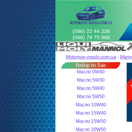
(096) 22 44 238
(066) 79 75 968
Motornoe-maslo.com.ua
-
Mann
Вибор по Sae
Масло 0W40
Масло 5W30
Масло 5W40
Масло 5W50
Масло 10W40
Масло 15W40
Масло 15W50
Масло 20W50