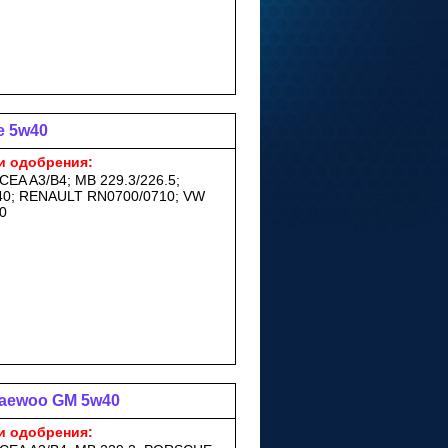
e 5w40
и одобрения:
CEA A3/B4; MB 229.3/226.5;
0; RENAULT RN0700/0710; VW
0
 Daewoo GM 5w40
и одобрения: