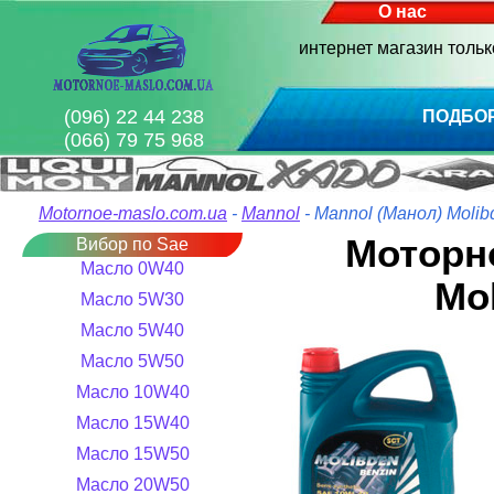
О нас
интернет магазин толь
(096) 22 44 238
ПОДБО
(066) 79 75 968
Motornoe-maslo.com.ua
-
Mannol
- Mannol (Манол) Molib
Моторн
Вибор по Sae
Масло 0W40
Mo
Масло 5W30
Масло 5W40
Масло 5W50
Масло 10W40
Масло 15W40
Масло 15W50
Масло 20W50