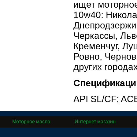
ищет моторное
10w40: Никола
Днепродзержин
Черкассы, Льв
Кременчуг, Лу
Ровно, Чернов
других города
Спецификаци
API SL/CF; AC
Моторное масло
Интернет магазин