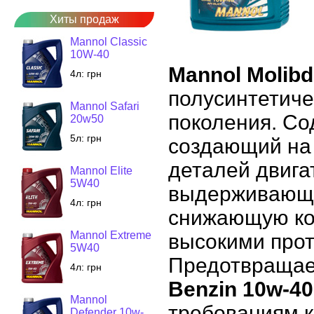
Хиты продаж
Mannol Classic
10W-40
Mannol Molibd
4л:
грн
полусинтетиче
Mannol Safari
поколения. С
20w50
5л:
грн
создающий на
деталей двига
Mannol Elite
5W40
выдерживающу
4л:
грн
снижающую ко
Mannol Extreme
высокими про
5W40
Предотвращае
4л:
грн
Benzin 10w-40
Mannol
требованиям 
Defender 10w-