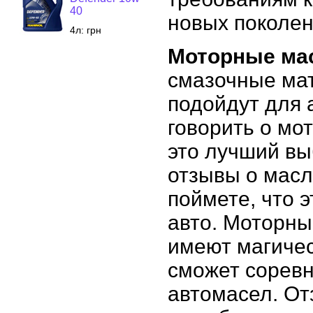
40
новых поколен
4л:
грн
Моторные ма
смазочные мат
подойдут для 
говорить о мо
это лучший вы
отзывы о масл
поймете, что 
авто. Моторн
имеют магичес
сможет соревн
автомасел. От