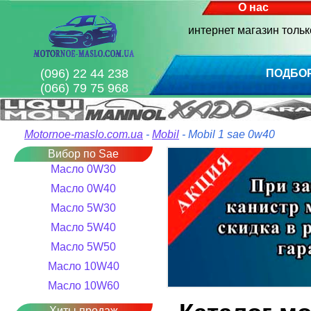
О нас
интернет магазин толь
(096) 22 44 238
ПОДБО
(066) 79 75 968
Motornoe-maslo.com.ua
-
Mobil
- Mobil 1 sae 0w40
Вибор по Sae
Масло 0W30
Масло 0W40
Масло 5W30
Масло 5W40
Масло 5W50
Масло 10W40
Масло 10W60
Хиты продаж