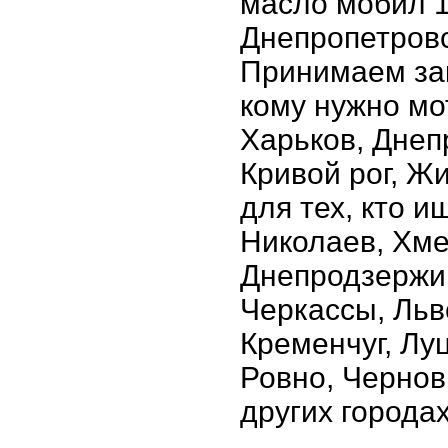
масло мобил 1 
Днепропетровс
Принимаем зак
кому нужно мо
Харьков, Днеп
Кривой рог, Ж
для тех, кто 
Николаев, Хме
Днепродзержин
Черкассы, Льв
Кременчуг, Лу
Ровно, Чернов
других города