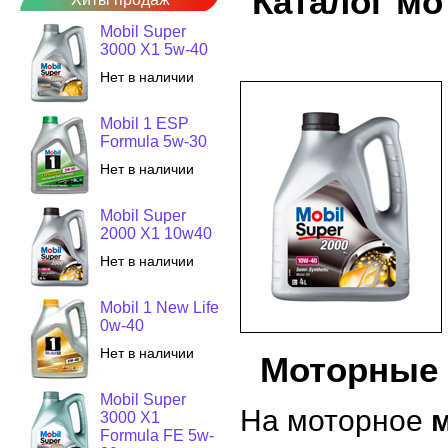
Каталог мо
Mobil Super
3000 X1 5w-40
Нет в наличии
Mobil 1 ESP
Formula 5w-30
Нет в наличии
Mobil Super
2000 X1 10w40
Нет в наличии
Mobil 1 New Life
0w-40
Нет в наличии
Моторные 
Mobil Super
На моторное
м
3000 X1
Formula FE 5w-