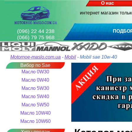
О нас
интернет магазин толь
(096) 22 44 238
ПОДБО
(066) 79 75 968
Motornoe-maslo.com.ua
-
Mobil
- Mobil sae 10w-40
Вибор по Sae
Масло 0W30
Масло 0W40
Масло 5W30
Масло 5W40
Масло 5W50
Масло 10W40
Масло 10W60
Хиты продаж