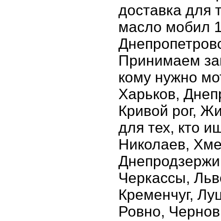
доставка для т
масло мобил 10
Днепропетровс
Принимаем зак
кому нужно мо
Харьков, Днеп
Кривой рог, Ж
для тех, кто 
Николаев, Хме
Днепродзержин
Черкассы, Льв
Кременчуг, Лу
Ровно, Чернов