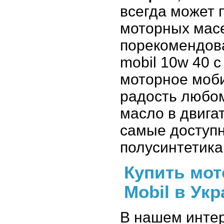
всегда может 
моторных мас
порекомендова
mobil 10w 40 
моторное моби
радость любом
масло в двига
самые доступ
полусинтетика
Купить мот
Mobil в Ук
В нашем интер