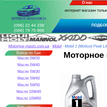
О нас
интернет магазин толь
(096) 22 44 238
ПОДБО
(066) 79 75 968
Motornoe-maslo.com.ua
-
Mobil
- Mobil 1 (Мобил) Peak Li
Моторное 
Вибор по Sae
Масло 0W30
Масло 0W40
Масло 5W30
Масло 5W40
Масло 5W50
Масло 10W40
Масло 10W60
Хиты продаж