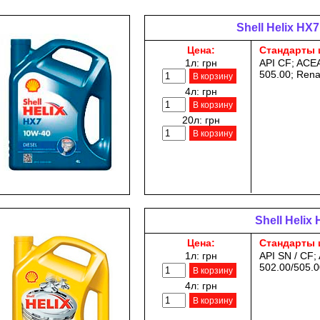
Shell Helix HX7
Цена:
Стандарты 
1л:
грн
API CF; ACEA
505.00; Ren
В корзину
4л:
грн
В корзину
20л:
грн
В корзину
Shell Helix
Цена:
Стандарты 
1л:
грн
API SN / CF;
502.00/505.0
В корзину
4л:
грн
В корзину