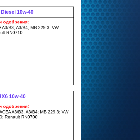
 Diesel 10w-40
и одобрения:
 A3/B3, A3/B4; MB 229.3; VW
ault RN0710
 HX6 10w-40
и одобрения:
 ACEA A3/B3, A3/B4; MB 229.3; VW
0; Renault RN0700