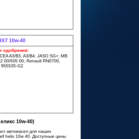
 HX7 10w-40
и одобрения:
ACEA A3/B3, A3/B4; JASO SG+; MB
2 00/505 00; Renault RN0700,
t 955535-G2
еликс 10w-40)
иант автомасел для наших
l helix 10w 40. Доступные цены