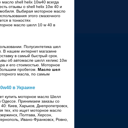
масло shell helix 10w40 всегда
ть отзывы о shell helix 10w 40 и
томобиля. Выбирая моторное масло
 использования этого смазочного
ется в тонкостях
торное масло шелл 10 w 40 в
пользовании. Полусинтетика шел
м. В нашем интернет магазине
оставку в самый быстрый срок.
ывы об автомасле шелл хеликс 10w
ара и его стоимостью. Моторное
с большим пробегом.
Масло шел
оторного масла, по самым
10w40 в Украине
чет купить моторное масло Шелл
 в Одессе. Принимаем заказы со
 40: Киев, Харьков, Днепропетровск,
я тех, кто ищет моторное масло
зержинск, Полтава, Херсон,
Тернополь, Ивано-Франковск, Ровно,