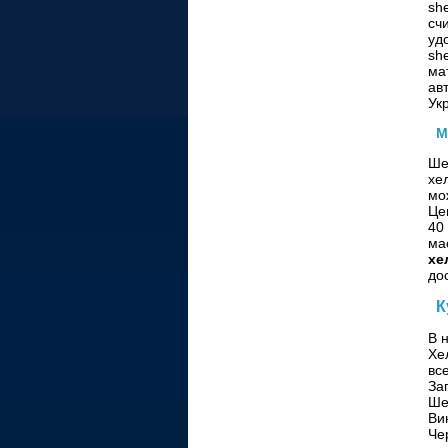
sh
сч
уд
sh
ма
ав
Ук
М
Ше
хе
мо
Це
40
ма
хе
до
К
В 
Хе
вс
За
Ше
Ви
Че