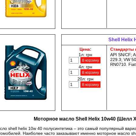
Shell Helix
Цена:
Стандарты 
1л:
грн
API SN/CF; 
229.3; VW 50
В корзину
RN0710. Fia
4л:
грн
В корзину
20л:
грн
В корзину
Моторное масло Shell Helix 10w40 (Шелл Х
сло shell helix 10w 40 полусинтетика – это самый популярный вар
томобилей. Наиболее часто заказывают именно моторное масло shel