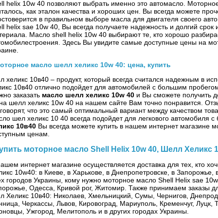
ell helix 10w 40 позволяют выбрать именно это автомасло. Моторное 
италось, как эталон качества и хороших цен. Вы всегда можете прочес
остоверится в правильном выборе масла для двигателя своего ав
ell helix sae 10w 40, Вы всегда получаете надежность и долгий срок
териала. Масло shell helix 10w 40 выбирают те, кто хорошо разбира
томобилестроения. Здесь Вы увидите самые доступные цены на мо
раине.
оторное масло шелл хеликс 10w 40: цена, купить
л хеликс 10в40 – продукт, который всегда считался надежным в ис
ликс 10в40 отлично подойдет для автомобилей с большим пробего
жно заказать
масло шелл хеликс 10w 40
и Вы сможете получить д
на шелл хеликс 10w 40 на нашем сайте Вам точно понравится. Отз
 говорят, что это самый оптимальный вариант между качеством тов
сло шел хеликс 10 40 всегда подойдет для легкового автомобиля 
ликс 10в40
Вы всегда можете купить в нашем интернет магазине м
ступным ценам.
упить моторное масло Shell Helix 10w 40, Шелл Хеликс 
нашем интернет магазине осуществляется доставка для тех, кто хо
ликс 10w40: в Киеве, в Харькове, в Днепропетровске, в Запорожье,
ех городов Украины, кому нужно моторное масло Shell Helix sae 10w
порожье, Одесса, Кривой рог, Житомир. Также принимаем заказы дл
л Хеликс 10в40: Николаев, Хмельницкий, Сумы, Чернигов, Днепрод
нница, Черкассы, Львов, Кировоград, Мариуполь, Кременчуг, Луцк, 
рновцы, Ужгород, Мелитополь и в других городах Украины.