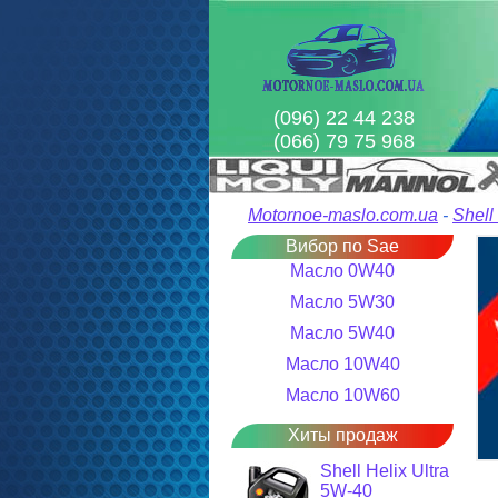
(096) 22 44 238
(066) 79 75 968
Motornoe-maslo.com.ua
-
Shell
Вибор по Sae
Масло 0W40
Масло 5W30
Масло 5W40
Масло 10W40
Масло 10W60
Хиты продаж
Shell Helix Ultra
5W-40