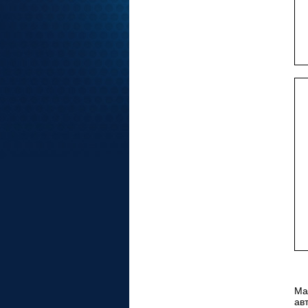
Ма
ав