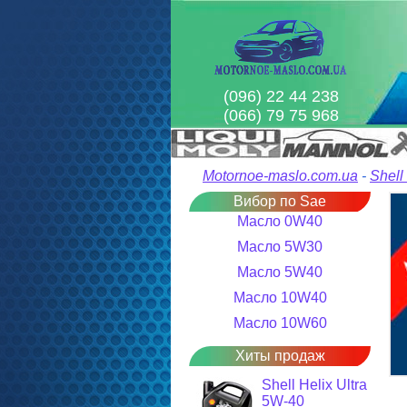
(096) 22 44 238
(066) 79 75 968
Motornoe-maslo.com.ua
-
Shell
Вибор по Sae
Масло 0W40
Масло 5W30
Масло 5W40
Масло 10W40
Масло 10W60
Хиты продаж
Shell Helix Ultra
5W-40