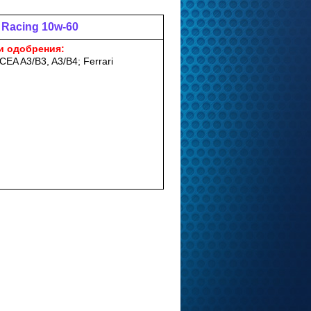
a Racing 10w-60
и одобрения:
CEA A3/B3, A3/B4; Ferrari