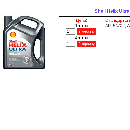
Shell Helix Ultr
Цена:
Стандарты 
1л:
грн
API SN/CF; A
В корзину
4л:
грн
В корзину