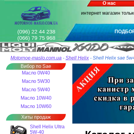
О нас
интернет магазин толь
(096) 22 44 238
ПОДБО
(066) 79 75 968
Motornoe-maslo.com.ua
-
Shell Helix
- Shell Helix sae 5w
Вибор по Sae
Масло 0W40
Масло 5W30
Масло 5W40
Масло 10W40
Масло 10W60
Хиты продаж
Shell Helix Ultra
5W-40