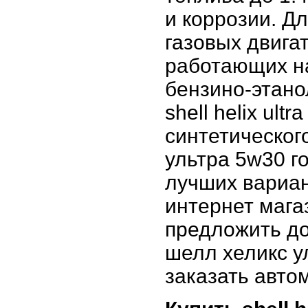
и коррозии. Д
газовых двигат
работающих на
бензино-этано
shell helix ult
синтетическог
ультра 5w30 го
лучших вариан
интернет мага
предложить до
шелл хеликс у
заказать авто