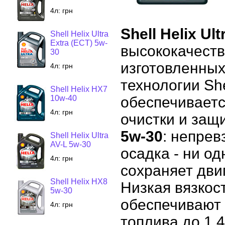
4л:
грн
Shell Helix Ul
Shell Helix Ultra
Extra (ECT) 5w-
высококачест
30
изготовленных
4л:
грн
технологии She
Shell Helix HX7
10w-40
обеспечиваетс
4л:
грн
очистки и защ
5w-30
: непрев
Shell Helix Ultra
AV-L 5w-30
осадка - ни о
4л:
грн
сохраняет двиг
Shell Helix HX8
Низкая вязкос
5w-30
обеспечивают
4л:
грн
топлива до 1.