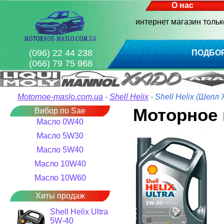
О нас
интернет магазин толь
(096) 22 44 238
ПОДБО
(066) 79 75 968
Motornoe-maslo.com.ua
-
Shell Helix
- Shell Helix (Шелл 
Моторное м
Вибор по Sae
Масло 0W40
Масло 5W30
Масло 5W40
Масло 10W40
Масло 10W60
Хиты продаж
Shell Helix Ultra
5W-40