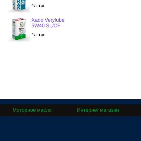
4л:
грн
Xado Verylube
5W40 SL/CF
4л:
грн
Моторное масло
Интернет магазин