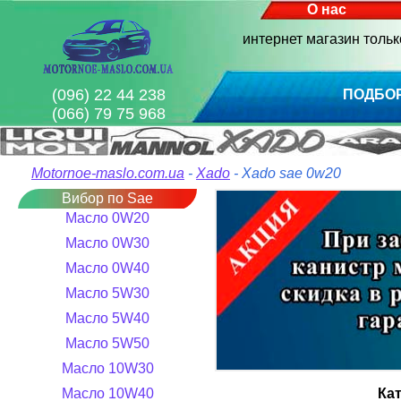
О нас
интернет магазин толь
(096) 22 44 238
ПОДБО
(066) 79 75 968
Motornoe-maslo.com.ua
-
Xado
- Xado sae 0w20
Вибор по Sae
Масло 0W20
Масло 0W30
Масло 0W40
Масло 5W30
Масло 5W40
Масло 5W50
Масло 10W30
Масло 10W40
Ка