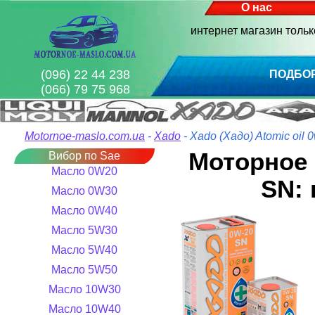
О нас
интернет магазин толь
(096) 22 44 238
ПОДБО
(066) 79 75 968
Motornoe-maslo.com.ua
-
Xado
- Xado (Хадо) Atomic oil
Моторное 
Вибор по Sae
Масло 0W20
SN: 
Масло 0W30
Масло 0W40
Масло 5W30
Масло 5W40
Масло 5W50
Масло 10W30
Масло 10W40