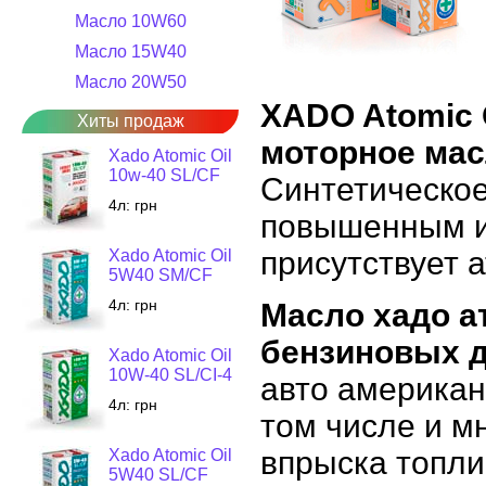
Масло 10W60
Масло 15W40
Масло 20W50
XADO Atomic 
Хиты продаж
моторное ма
Xado Atomic Oil
10w-40 SL/CF
Синтетическое
4л:
грн
повышенным и
присутствует 
Xado Atomic Oil
5W40 SM/CF
4л:
грн
Масло хадо а
бензиновых д
Xado Atomic Oil
10W-40 SL/CI-4
авто американ
4л:
грн
том числе и м
впрыска топли
Xado Atomic Oil
5W40 SL/CF