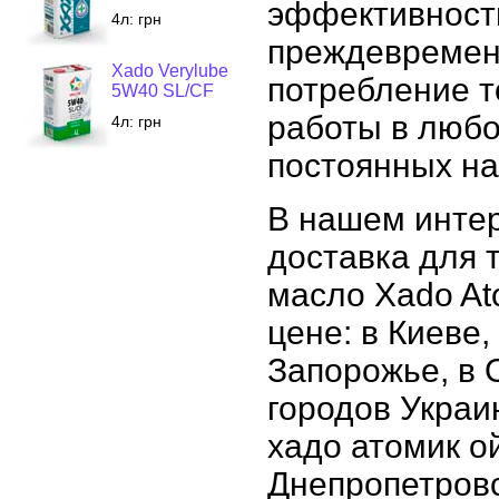
эффективност
4л:
грн
преждевремен
Xado Verylube
потребление т
5W40 SL/CF
работы в любо
4л:
грн
постоянных на
В нашем интер
доставка для т
масло Xado At
цене: в Киеве,
Запорожье, в 
городов Украи
хадо атомик о
Днепропетровс