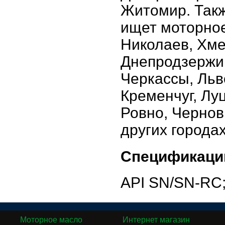
Житомир. Такж
ищет моторное
Николаев, Хме
Днепродзержин
Черкассы, Льв
Кременчуг, Лу
Ровно, Чернов
других города
Спецификаци
API SN/SN-RC;
Моторное масло
Интернет магазин