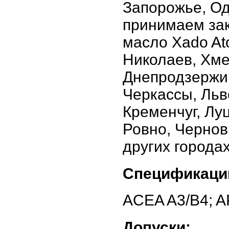
Запорожье, Од
принимаем зак
масло Xado Ato
Николаев, Хме
Днепродзержин
Черкассы, Льв
Кременчуг, Лу
Ровно, Чернов
других города
Спецификаци
ACEA A3/B4; A
Допуски: