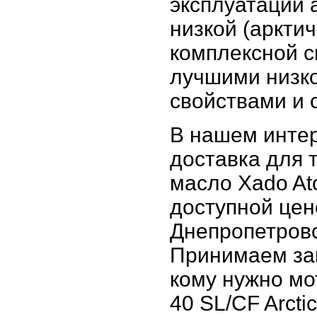
эксплуатации 
низкой (аркти
комплексной с
лучшими низк
свойствами и с
В нашем интер
доставка для т
масло Xado Ato
доступной цене
Днепропетровс
Принимаем зак
кому нужно мо
40 SL/CF Arcti