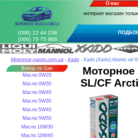
О нас
интернет магазин толь
(096) 22 44 238
ПОДБО
(066) 79 75 968
Motornoe-maslo.com.ua
-
Xado
- Xado (Хадо) Atomic oil 
Моторное 
Вибор по Sae
Масло 0W20
SL/CF Arct
Масло 0W30
Масло 0W40
Масло 5W30
Масло 5W40
Масло 5W50
Масло 10W30
Масло 10W40