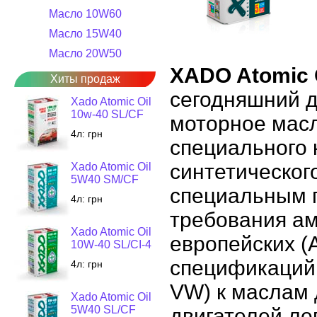
Масло 10W60
Масло 15W40
Масло 20W50
XADO Atomic O
Хиты продаж
сегодняшний д
Xado Atomic Oil
10w-40 SL/CF
моторное масл
4л:
грн
специального 
синтетическог
Xado Atomic Oil
5W40 SM/CF
специальным п
4л:
грн
требования ам
Xado Atomic Oil
европейских (
10W-40 SL/CI-4
спецификаций
4л:
грн
VW) к маслам 
Xado Atomic Oil
5W40 SL/CF
двигателей ле