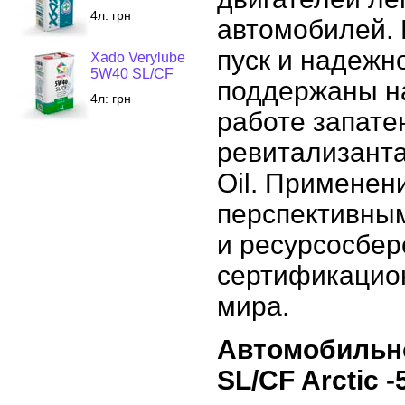
4л:
грн
автомобилей.
пуск и надежн
Xado Verylube
5W40 SL/CF
поддержаны н
4л:
грн
работе запат
ревитализанта
Oil. Применен
перспективным
и ресурсосбер
сертификацио
мира.
Автомобильно
SL/CF Arctic -