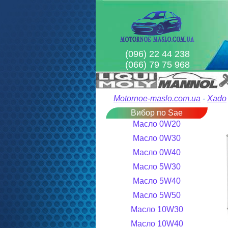
(096) 22 44 238
(066) 79 75 968
Motornoe-maslo.com.ua
-
Xado
Вибор по Sae
Масло 0W20
Масло 0W30
Масло 0W40
Масло 5W30
Масло 5W40
Масло 5W50
Масло 10W30
Масло 10W40