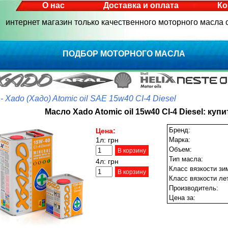
О нас
Доставка и оплата
Ко
интернет магазин только качественного моторного масла
ПОДБОР МОТОРНОГО МАСЛА
- Xado (Хадо) Atomic oil SAE 15w40 CI-4 Diesel
Масло Xado Atomic oil 15w40 CI-4 Diesel: куп
Бренд:
Цена:
1л:
грн
Марка:
Объем:
В корзину
Тип масла:
4л:
грн
Класс вязкости зи
В корзину
Класс вязкости ле
Производитель:
Цена за: