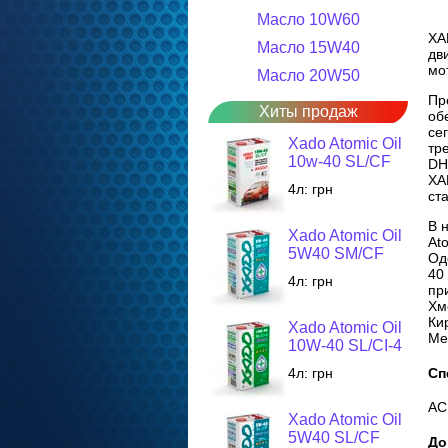
Масло 10W60
XA
Масло 15W40
дв
мо
Масло 20W50
Пр
Хиты продаж
об
се
Xado Atomic Oil
тр
10w-40 SL/CF
DH
XA
4л:
грн
ст
В 
Xado Atomic Oil
At
5W40 SM/CF
Од
40
4л:
грн
пр
Хм
Ки
Xado Atomic Oil
Ме
10W-40 SL/CI-4
Сп
4л:
грн
AC
Xado Atomic Oil
5W40 SL/CF
До