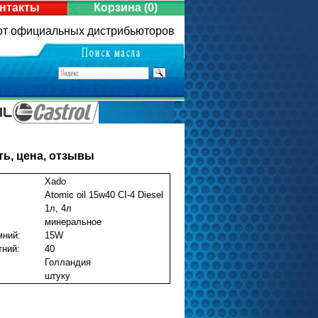
нтакты
Корзина
(0)
 от официальных дистрибьюторов
ить, цена, отзывы
Xado
Atomic oil 15w40 CI-4 Diesel
1л, 4л
минеральное
мний:
15W
тний:
40
Голландия
штуку