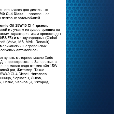
ысшего класса для дизельных
40 CI-4 Diesel
– всесезонное
и легковых автомобилей.
omic Oil 15W40 CI-4 дизель
овой и лучшим из существующих на
своим характеристикам превосходит
4/Е3/E5) и международных (Global
й (Volvo, MB, MAN, Renault).
американских и европейских
 легковых автомобилей.
чет купить моторное масло Xado
в Днепропетровске, в Запорожье, в
орное масло хадо атомик ойл 15W-
ривой рог, Житомир. Также
5W40 CI-4 Diesel: Николаев,
нница, Черкассы, Львов,
к, Ровно, Черновцы, Ужгород,