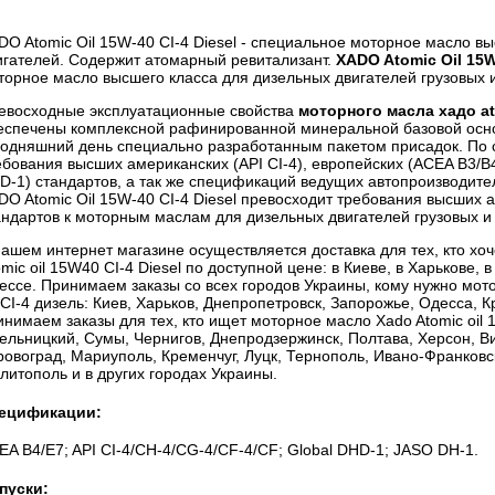
DO Atomic Oil 15W-40 CI-4 Diesel - специальное моторное масло в
игателей. Содержит атомарный ревитализант.
XADO Atomic Oil 15W
торное масло высшего класса для дизельных двигателей грузовых 
евосходные эксплуатационные свойства
моторного масла хадо at
еспечены комплексной рафинированной минеральной базовой осн
годняшний день специально разработанным пакетом присадок. По 
ебования высших американских (API CI-4), европейских (ACEA В3/В
D-1) стандартов, а так же спецификаций ведущих автопроизводителе
DO Atomic Oil 15W-40 CI-4 Diesel превосходит требования высших 
андартов к моторным маслам для дизельных двигателей грузовых и
нашем интернет магазине осуществляется доставка для тех, кто хо
omic oil 15W40 CI-4 Diesel по доступной цене: в Киеве, в Харькове, 
ессе. Принимаем заказы со всех городов Украины, кому нужно мот
 CI-4 дизель: Киев, Харьков, Днепропетровск, Запорожье, Одесса, К
инимаем заказы для тех, кто ищет моторное масло Xado Atomic oil 1
ельницкий, Сумы, Чернигов, Днепродзержинск, Полтава, Херсон, Ви
ровоград, Мариуполь, Кременчуг, Луцк, Тернополь, Ивано-Франковс
литополь и в других городах Украины.
ецификации:
EA B4/E7; API CI-4/CH-4/CG-4/CF-4/CF; Global DHD-1; JASO DH-1.
пуски: