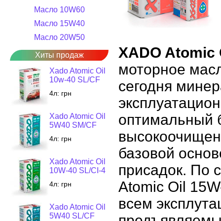
Масло 10W60
Масло 15W40
Масло 20W50
XADO Atomic O
Хиты продаж
моторное масл
Xado Atomic Oil
10w-40 SL/CF
сегодня минер
4л:
грн
эксплуатацион
оптимальный 
Xado Atomic Oil
5W40 SM/CF
высокоочищен
4л:
грн
базовой основ
Xado Atomic Oil
присадок. По 
10W-40 SL/CI-4
Atomic Oil 15W
4л:
грн
всем эксплут
Xado Atomic Oil
5W40 SL/CF
предъявляемы