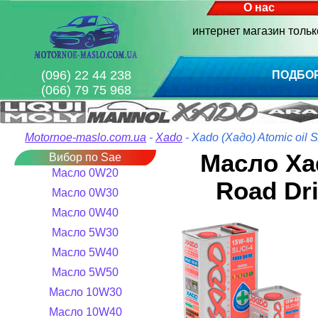
О нас
интернет магазин толь
(096) 22 44 238
ПОДБО
(066) 79 75 968
Motornoe-maslo.com.ua
-
Xado
- Xado (Хадо) Atomic oil
Масло Xad
Вибор по Sae
Масло 0W20
Road Dr
Масло 0W30
Масло 0W40
Масло 5W30
Масло 5W40
Масло 5W50
Масло 10W30
Масло 10W40