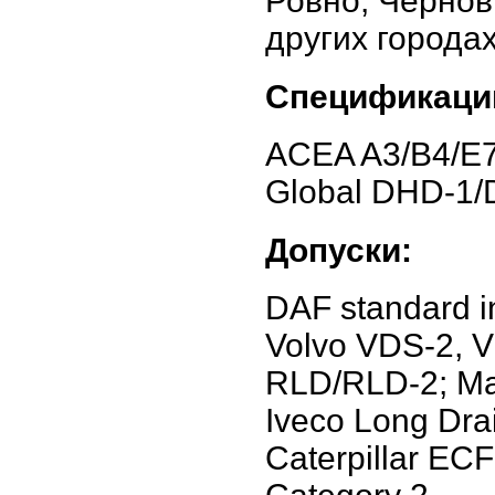
Ровно, Чернов
других города
Спецификаци
ACEA A3/B4/E7
Global DHD-1/
Допуски:
DAF standard in
Volvo VDS-2, 
RLD/RLD-2; Mac
Iveco Long Dr
Caterpillar EC