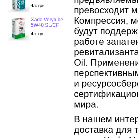
4л:
грн
превосходит м
Компрессия, м
Xado Verylube
5W40 SL/CF
будут поддерж
4л:
грн
работе запат
ревитализанта
Oil. Применен
перспективным
и ресурсосбер
сертификацио
мира.
В нашем интер
доставка для т