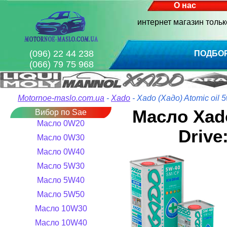
О нас
интернет магазин толь
(096) 22 44 238
ПОДБО
(066) 79 75 968
Motornoe-maslo.com.ua
-
Xado
- Xado (Хадо) Atomic oil
Масло Xado
Вибор по Sae
Масло 0W20
Drive
Масло 0W30
Масло 0W40
Масло 5W30
Масло 5W40
Масло 5W50
Масло 10W30
Масло 10W40