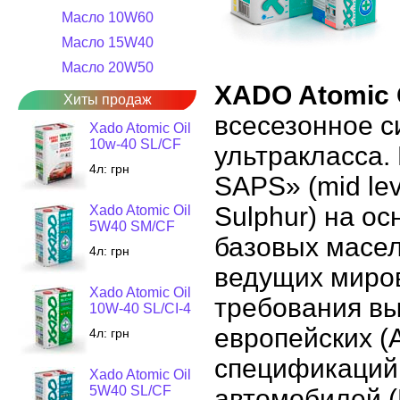
Масло 10W60
Масло 15W40
Масло 20W50
XADO Atomic 
Хиты продаж
всесезонное с
Xado Atomic Oil
10w-40 SL/CF
ультракласса.
4л:
грн
SAPS» (mid lev
Sulphur) на о
Xado Atomic Oil
5W40 SM/CF
базовых масел
4л:
грн
ведущих миро
Xado Atomic Oil
требования вы
10W-40 SL/CI-4
европейских (
4л:
грн
спецификаций
Xado Atomic Oil
5W40 SL/CF
автомобилей 