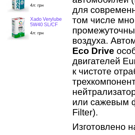
4л:
грн
для современн
том числе мно
Xado Verylube
5W40 SL/CF
промежуточны
4л:
грн
воздуха. Авт
Eco Drive
особ
двигателей E
к чистоте отр
трехкомпонен
нейтрализатор
или сажевым ф
Filter).
Изготовлено н