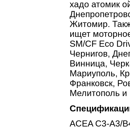
хадо атомик о
Днепропетровс
Житомир. Такж
ищет моторное
SM/CF Eco Dri
Чернигов, Дне
Винница, Черк
Мариуполь, Кр
Франковск, Ро
Мелитополь и 
Спецификаци
ACEA C3-A3/B4