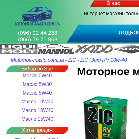
О нас
интернет магазин толь
(096) 22 44 238
ПОДБО
(066) 79 75 968
Motornoe-maslo.com.ua
-
ZIC
- ZIC (Зик) RV 10w-40
Моторное м
Вибор по Sae
Масло 0W40
Масло 5W30
Масло 5W40
Масло 10W30
Масло 10W40
Масло 15W40
Хиты продаж