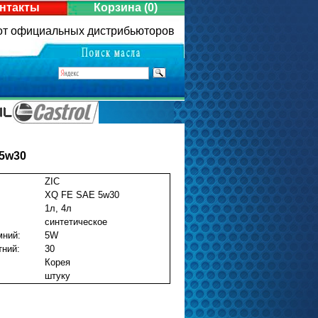
нтакты
Корзина
(0)
 от официальных дистрибьюторов
 5w30
ZIC
XQ FE SAE 5w30
1л, 4л
синтетическое
мний:
5W
тний:
30
Корея
штуку