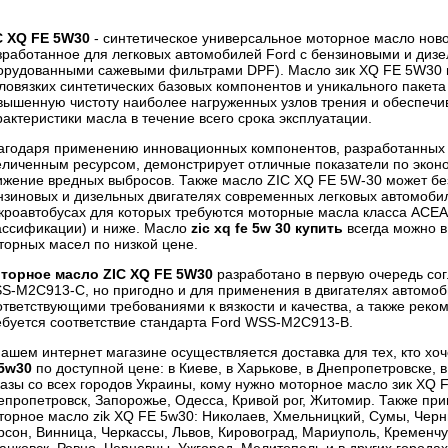
C XQ FE 5W30
- синтетическое универсальное моторное масло ново
зработанное для легковых автомобилей Ford с бензиновыми и дизе
орудованными сажевыми фильтрами DPF). Масло зик XQ FE 5W30 и
ловязких синтетических базовых компонентов и уникального пакета
вышенную чистоту наиболее нагруженных узлов трения и обеспеч
рактеристики масла в течение всего срока эксплуатации.
агодаря применению инновационных компонентов, разработанных S
еличенным ресурсом, демонстрирует отличные показатели по эконом
ижение вредных выбросов. Также масло ZIC XQ FE 5W-30 может без
нзиновых и дизельных двигателях современных легковых автомобил
кроавтобусах для которых требуются моторные масла класса ACEA 
ассификации) и ниже. Масло
zic xq fe 5w 30 купить
всегда можно в
торных масел по низкой цене.
торное масло ZIC XQ FE 5W30
разработано в первую очередь сог
S-M2C913-C, но пригодно и для применения в двигателях автомоб
ответствующими требованиями к вязкости и качества, а также реком
ебуется соответствие стандарта Ford WSS-M2C913-B.
нашем интернет магазине осуществляется доставка для тех, кто хо
 5w30
по доступной цене: в Киеве, в Харькове, в Днепропетровске,
казы со всех городов Украины, кому нужно моторное масло зик XQ F
епропетровск, Запорожье, Одесса, Кривой рог, Житомир. Также при
торное масло zik XQ FE 5w30: Николаев, Хмельницкий, Сумы, Черн
рсон, Винница, Черкассы, Львов, Кировоград, Мариуполь, Кременчуг