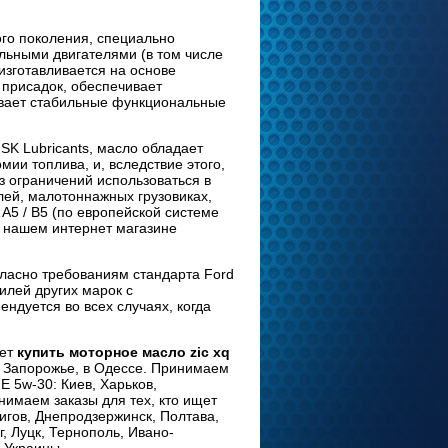
го поколения, специально
льными двигателями (в том числе
зготавливается на основе
 присадок, обеспечивает
ивает стабильные функциональные
K Lubricants, масло обладает
ии топлива, и, вследствие этого,
 ограничений использоваться в
ей, малотоннажных грузовиках,
A5 / B5 (по европейской системе
 нашем интернет магазине
ласно требованиям стандарта Ford
илей других марок с
ендуется во всех случаях, когда
чет
купить моторное масло zic xq
 в Запорожье, в Одессе. Принимаем
E 5w-30: Киев, Харьков,
нимаем заказы для тех, кто ищет
игов, Днепродзержинск, Полтава,
, Луцк, Тернополь, Ивано-