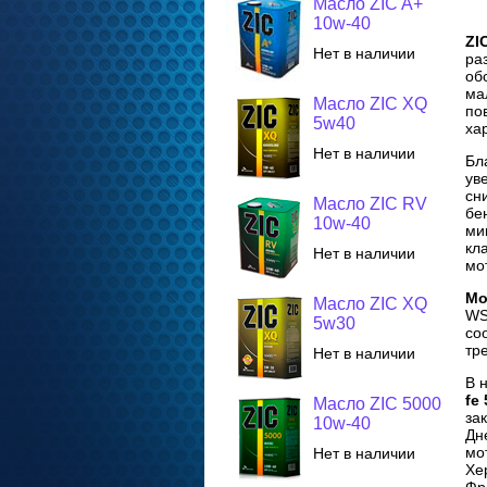
Масло ZIC A+
10w-40
ZI
Нет в наличии
ра
об
ма
Масло ZIC XQ
по
5w40
ха
Нет в наличии
Бл
ув
сн
Масло ZIC RV
бе
10w-40
ми
кл
Нет в наличии
мо
Мо
Масло ZIC XQ
WS
5w30
со
тр
Нет в наличии
В 
fe
Масло ZIC 5000
за
10w-40
Дн
мо
Нет в наличии
Хе