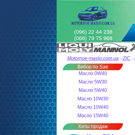
(096) 22 44 238
(066) 79 75 968
Motornoe-maslo.com.ua
-
ZIC
-
Вибор по Sae
Масло 0W40
Масло 5W30
Масло 5W40
Масло 10W30
Масло 10W40
Масло 15W40
Хиты продаж